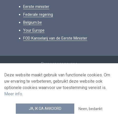
Eerste minister
Federale regering
Belgium.be
Your Europe
FOD Kanselarij van de Eerste Minister
Footer
Persoonsgegevens
Voorwaarden voor het hergebruik
Deze website maakt gebruik van functionele cookies. Om
uw ervaring te verbeteren, gebruikt deze website ook
Contacteer ons
optionele cookies waarvoor uw toestemming vereist is.
Toegankelijkheid
Meer info
.
news.belgium RSS feed
JA, IK GA AKKOORD
Neen, bedankt
© 2026 - news.belgium.be