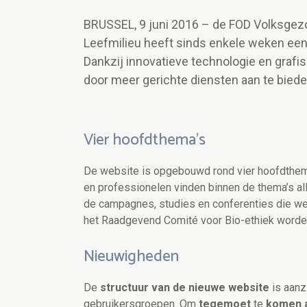
BRUSSEL, 9 juni 2016 – de FOD Volksgezo
Leefmilieu heeft sinds enkele weken ee
Dankzij innovatieve technologie en grafi
door meer gerichte diensten aan te bied
Vier hoofdthema’s
De website is opgebouwd rond vier hoofdthema’
en professionelen vinden binnen de thema’s al
de campagnes, studies en conferenties die w
het Raadgevend Comité voor Bio-ethiek worde
Nieuwigheden
De
structuur van de nieuwe website
is aanz
gebruikersgroepen. Om
tegemoet
te
komen a