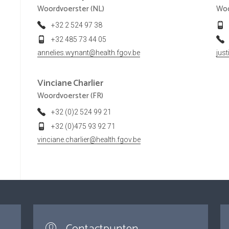
Woordvoerster (NL)
Woo
+32 2 524 97 38
+32 485 73 44 05
annelies.wynant@health.fgov.be
jus
Vinciane
Charlier
Woordvoerster (FR)
+32 (0)2 524 99 21
+32 (0)475 93 92 71
vinciane.charlier@health.fgov.be