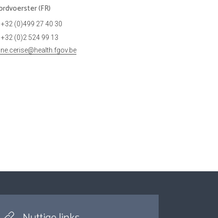
rdvoerster (FR)
+32 (0)499 27 40 30
+32 (0)2 524 99 13
tine.cerise@health.fgov.be