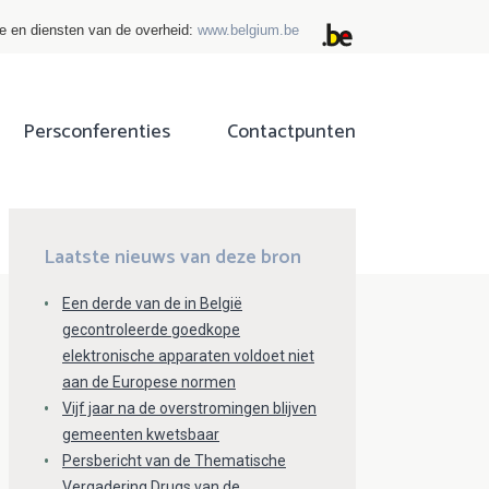
ie en diensten van de overheid:
www.belgium.be
Persconferenties
Contactpunten
ok
tter
Laatste nieuws van deze bron
Een derde van de in België
gecontroleerde goedkope
elektronische apparaten voldoet niet
aan de Europese normen
Vijf jaar na de overstromingen blijven
gemeenten kwetsbaar
Persbericht van de Thematische
Vergadering Drugs van de