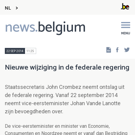
NL
news.
belgium
Main
navigation
MENU
Faceb
Tw
22 SEP 2014
11:25
Nieuwe wijziging in de federale regering
Staatssecretaris John Crombez neemt ontslag uit
de federale regering. Vanaf 22 september 2014
neemt vice-eersteminister Johan Vande Lanotte
zijn bevoegdheden over.
De vice-eersteminister en minister van Economie,
Consumenten en Noordzee neemt er vanaf dan Bestrijding