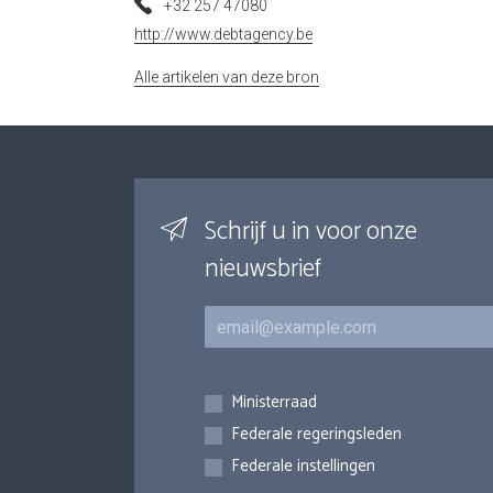
+32 257 47080
http://www.debtagency.be
Alle artikelen van deze bron
Schrijf u in voor onze
nieuwsbrief
E-mail
Inschrijvingen
Ministerraad
Federale regeringsleden
Federale instellingen