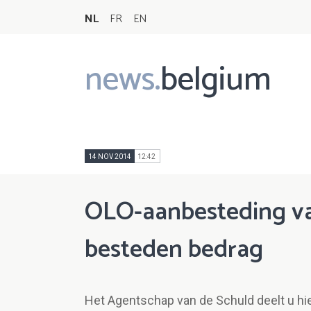
NL
FR
EN
news.
belgium
Main
navigation
14 NOV 2014
12:42
OLO-aanbesteding van
besteden bedrag
Het Agentschap van de Schuld deelt u hi