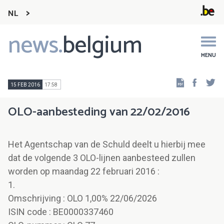
NL
news.
belgium
Main
navigation
MENU
Faceb
Tw
15 FEB 2016
17:58
OLO-aanbesteding van 22/02/2016
Het Agentschap van de Schuld deelt u hierbij mee
dat de volgende 3 OLO-lijnen aanbesteed zullen
worden op maandag 22 februari 2016 :
1.
Omschrijving : OLO 1,00% 22/06/2026
ISIN code : BE0000337460