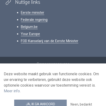
Nuttige links
Eerste minister
Federale regering
Belgium.be
Your Europe
FOD Kanselarij van de Eerste Minister
Footer
Persoonsgegevens
Voorwaarden voor het hergebruik
Deze website maakt gebruik van functionele cookies. Om
uw ervaring te verbeteren, gebruikt deze website ook
Contacteer ons
optionele cookies waarvoor uw toestemming vereist is.
Toegankelijkheid
Meer info
.
news.belgium RSS feed
JA, IK GA AKKOORD
Neen, bedankt