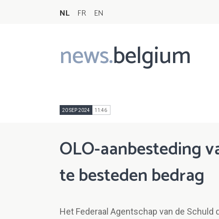
NL
FR
EN
news.
belgium
Main
navigation
20 SEP 2024
11:46
OLO-aanbesteding va
te besteden bedrag
Het Federaal Agentschap van de Schuld de