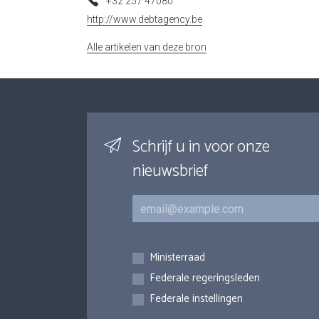
+32 257 47080
http://www.debtagency.be
Alle artikelen van deze bron
Schrijf u in voor onze
nieuwsbrief
E-mail
Inschrijvingen
Ministerraad
Federale regeringsleden
Federale instellingen