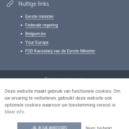
Nuttige links
Eerste minister
Federale regering
Belgium.be
Your Europe
FOD Kanselarij van de Eerste Minister
Footer
Persoonsgegevens
Voorwaarden voor het hergebruik
Deze website maakt gebruik van functionele cookies. Om
uw ervaring te verbeteren, gebruikt deze website ook
Contacteer ons
optionele cookies waarvoor uw toestemming vereist is.
Toegankelijkheid
Meer info
.
news.belgium RSS feed
JA, IK GA AKKOORD
Neen, bedankt