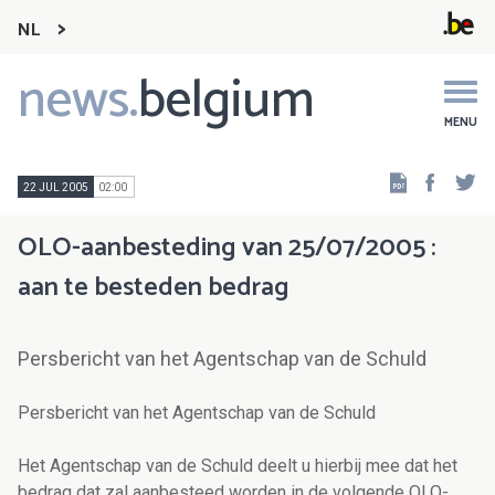
NL
news.
belgium
Main
navigation
MENU
Faceb
Tw
22 JUL 2005
02:00
OLO-aanbesteding van 25/07/2005 :
aan te besteden bedrag
Persbericht van het Agentschap van de Schuld
Persbericht van het Agentschap van de Schuld
Het Agentschap van de Schuld deelt u hierbij mee dat het
bedrag dat zal aanbesteed worden in de volgende OLO-