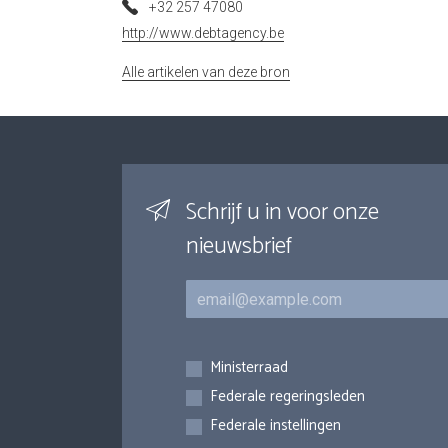
+32 257 47080
http://www.debtagency.be
Alle artikelen van deze bron
Schrijf u in voor onze
nieuwsbrief
E-mail
Inschrijvingen
Ministerraad
Federale regeringsleden
Federale instellingen