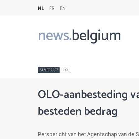
NL
FR
EN
news.
belgium
Main
navigation
23 MRT 2007
11:04
OLO-aanbesteding va
besteden bedrag
Persbericht van het Agentschap van de 