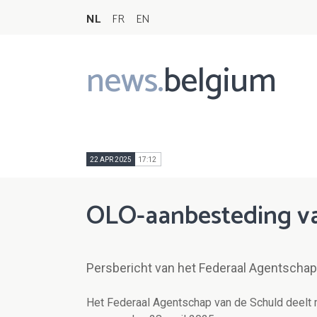
NL
FR
EN
news.
belgium
Main
navigation
22 APR 2025
17:12
OLO-aanbesteding va
Persbericht van het Federaal Agentschap
Het Federaal Agentschap van de Schuld deelt 