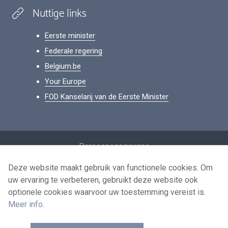
Nuttige links
Eerste minister
Federale regering
Belgium.be
Your Europe
FOD Kanselarij van de Eerste Minister
Footer
Persoonsgegevens
Voorwaarden voor het hergebruik
Deze website maakt gebruik van functionele cookies. Om
uw ervaring te verbeteren, gebruikt deze website ook
Contacteer ons
optionele cookies waarvoor uw toestemming vereist is.
Toegankelijkheid
Meer info
.