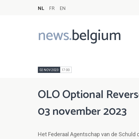
NL
FR
EN
news.
belgium
Main
navigation
02 NOV 2023
17:00
OLO Optional Reverse 
03 november 2023
Het Federaal Agentschap van de Schuld de