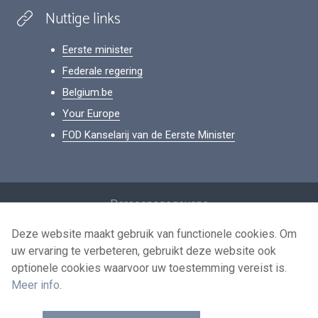
Nuttige links
Eerste minister
Federale regering
Belgium.be
Your Europe
FOD Kanselarij van de Eerste Minister
Footer
Persoonsgegevens
Voorwaarden voor het hergebruik
Deze website maakt gebruik van functionele cookies. Om
uw ervaring te verbeteren, gebruikt deze website ook
Contacteer ons
optionele cookies waarvoor uw toestemming vereist is.
Toegankelijkheid
Meer info
.