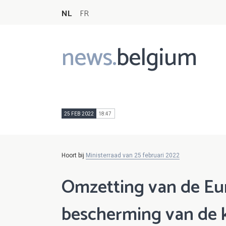
NL
FR
news.
belgium
Main
navigation
25 FEB 2022
18:47
Hoort bij
Ministerraad van 25 februari 2022
Omzetting van de Eur
bescherming van de 