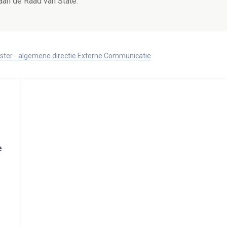
aan de Raad van State.
ister - algemene directie Externe Communicatie
e