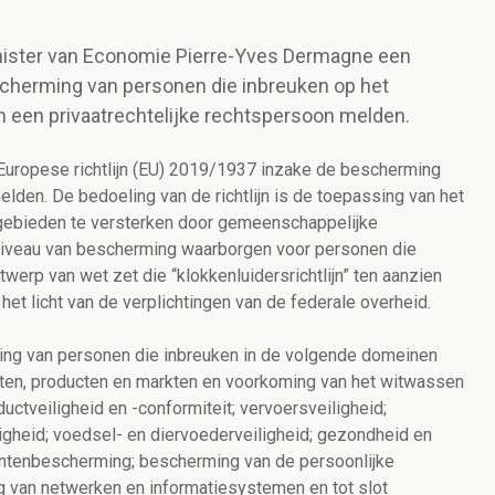
inister van Economie Pierre-Yves Dermagne een
cherming van personen die inbreuken op het
en een privaatrechtelijke rechtspersoon melden.
uropese richtlijn (EU) 2019/1937 inzake de bescherming
lden. De bedoeling van de richtlijn is de toepassing van het
e gebieden te versterken door gemeenschappelijke
niveau van bescherming waarborgen voor personen die
werp van wet zet die “klokkenluidersrichtlijn” ten aanzien
het licht van de verplichtingen van de federale overheid.
ng van personen die inbreuken in de volgende domeinen
sten, producten en markten en voorkoming van het witwassen
ductveiligheid en -conformiteit; vervoersveiligheid;
ligheid; voedsel- en diervoederveiligheid; gezondheid en
entenbescherming; bescherming van de persoonlijke
 van netwerken en informatiesystemen en tot slot