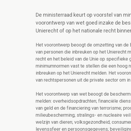
De ministerraad keurt op voorstel van m
voorontwerp van wet goed inzake de bes
Unierecht of op het nationale recht binn
Het voorontwerp beoogt de omzetting van de E
van personen die inbreuken op het Unierecht me
recht en het beleid van de Unie op specifiek
minimumnormen vast te stellen die een hoog 
inbreuken op het Unierecht melden. Het vooront
van rechtspersonen uit de private sector om in 
Het voorontwerp van wet beoogt de beschermi
melden: overheidsopdrachten; financiële dien
van geld en de financiering van terrorisme; pro
milieubescherming; stralings- en nucleaire vei
welzijn van dieren; volksgezondheid; consum
levenssfeer en persoonsgegevens; beveiliging