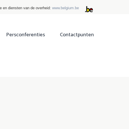
ie en diensten van de overheid:
www.belgium.be
Persconferenties
Contactpunten
ok
tter