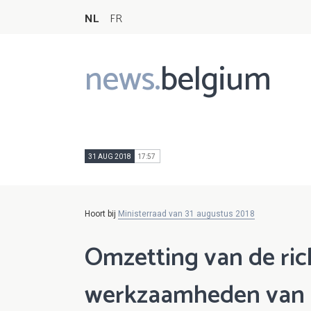
NL
FR
news.
belgium
Main
navigation
31 AUG 2018
17:57
Hoort bij
Ministerraad van 31 augustus 2018
Omzetting van de ric
werkzaamheden van e