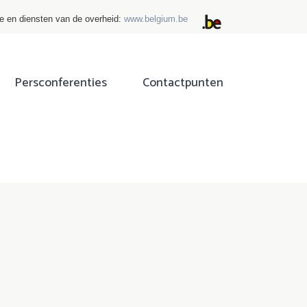
ie en diensten van de overheid:
www.belgium.be
Persconferenties
Contactpunten
ok
tter