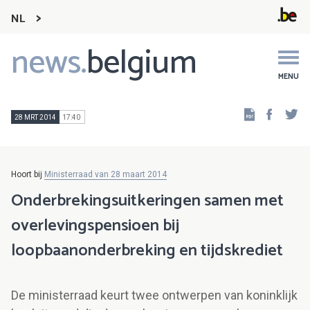
NL
news.
belgium
Main
navigation
MENU
Faceb
Tw
28 MRT 2014
17:40
Hoort bij
Ministerraad van 28 maart 2014
Onderbrekingsuitkeringen samen met
overlevingspensioen bij
loopbaanonderbreking en tijdskrediet
De ministerraad keurt twee ontwerpen van koninklijk