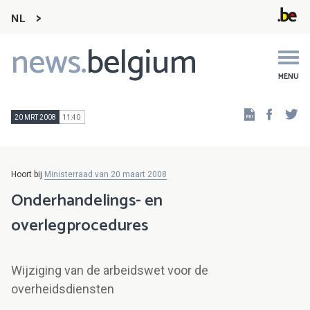
NL
news.
belgium
Main
navigation
MENU
Faceb
Tw
20 MRT 2008
11:40
Hoort bij
Ministerraad van 20 maart 2008
Onderhandelings- en
overlegprocedures
Wijziging van de arbeidswet voor de
overheidsdiensten