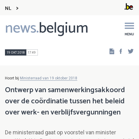
NL
news.
belgium
Main
navigation
MENU
Faceb
Tw
19 OKT 2018
17:49
Hoort bij
Ministerraad van 19 oktober 2018
Ontwerp van samenwerkingsakkoord
over de coördinatie tussen het beleid
over werk- en verblijfsvergunningen
De ministerraad gaat op voorstel van minister