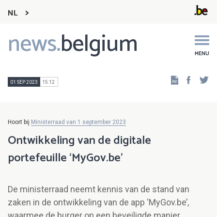
NL
news.
belgium
Main
navigation
MENU
Faceb
Tw
01 SEP 2023
15:12
Hoort bij
Ministerraad van 1 september 2023
Ontwikkeling van de digitale
portefeuille ‘MyGov.be’
De ministerraad neemt kennis van de stand van
zaken in de ontwikkeling van de app ‘MyGov.be’,
waarmee de burger op een beveiligde manier