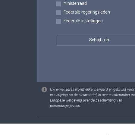
Inschrijvingen
Ministerraad
Federale regeringsleden
Federale instellingen
Uw e-mailadres wordt enkel bewaard en gebruikt voor
inschrijving op de nieuwsbrief, in overeenstemming m
Europese wetgeving over de bescherming van
persoonsgegevens.
Footer
Persoonsgege