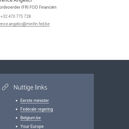
orence
Angelici
rdvoerder (FR) FOD Financiën
+32 470 775 728
rence.angelici@minfin.fed.be
Nuttige links
Eerste minister
Federale regering
Belgium.be
Your Europe