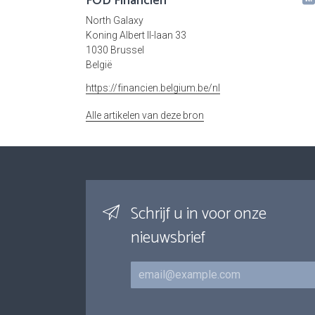
FOD Financiën
North Galaxy
Koning Albert II-laan 33
1030 Brussel
België
https://financien.belgium.be/nl
Alle artikelen van deze bron
Schrijf u in voor onze
nieuwsbrief
E-mail