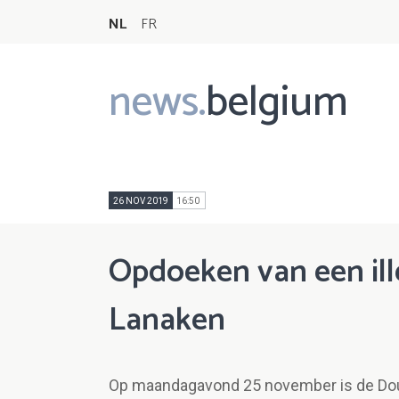
NL
FR
news.
belgium
Main
navigation
26 NOV 2019
16:50
Opdoeken van een ille
Lanaken
Op maandagavond 25 november is de Douan