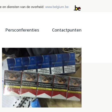
ie en diensten van de overheid:
www.belgium.be
Persconferenties
Contactpunten
ok
tter