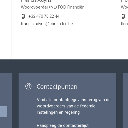
Francis
Adyns
Fl
Woordvoerder (NL) FOD Financiën
Woo
+32 470 76 22 44
francis.adyns@minfin.fed.be
flo
Contactpunten
Vind alle contactgegevens terug van de
woordvoerders van de federale
instellingen en regering.
Raadpleeg de contactenlijst