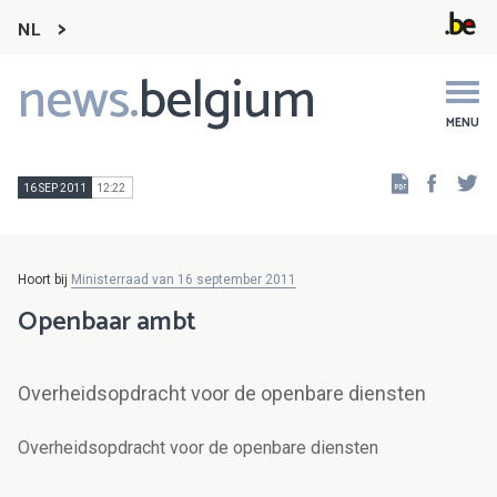
NL
news.
belgium
Main
navigation
MENU
Faceb
Tw
16 SEP 2011
12:22
Hoort bij
Ministerraad van 16 september 2011
Openbaar ambt
Overheidsopdracht voor de openbare diensten
Overheidsopdracht voor de openbare diensten