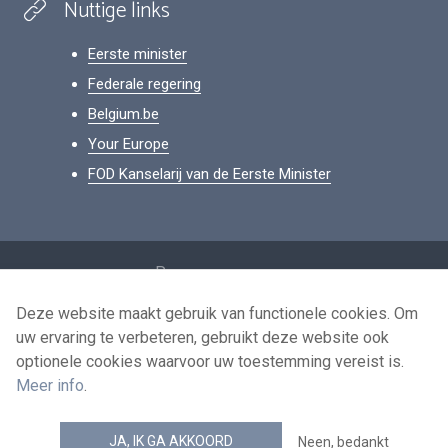
Nuttige links
Eerste minister
Federale regering
Belgium.be
Your Europe
FOD Kanselarij van de Eerste Minister
Footer
Persoonsgegevens
Voorwaarden voor het hergebruik
Deze website maakt gebruik van functionele cookies. Om
uw ervaring te verbeteren, gebruikt deze website ook
Contacteer ons
optionele cookies waarvoor uw toestemming vereist is.
Toegankelijkheid
Meer info
.
news.belgium RSS feed
JA, IK GA AKKOORD
Neen, bedankt