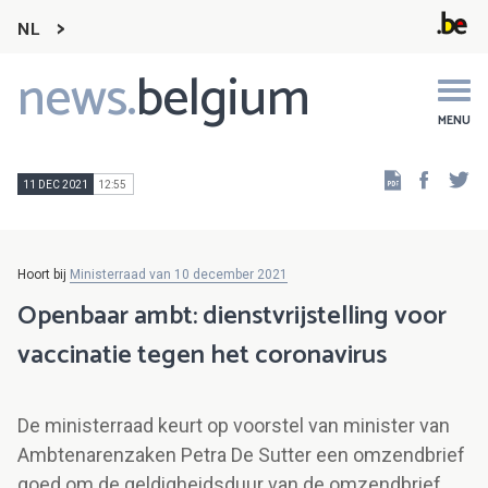
NL
news.
belgium
Main
navigation
MENU
Faceb
Tw
11 DEC 2021
12:55
Hoort bij
Ministerraad van 10 december 2021
Openbaar ambt: dienstvrijstelling voor
vaccinatie tegen het coronavirus
De ministerraad keurt op voorstel van minister van
Ambtenarenzaken Petra De Sutter een omzendbrief
goed om de geldigheidsduur van de omzendbrief