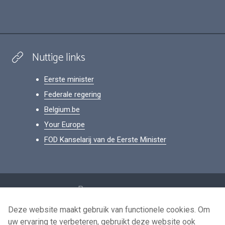
Nuttige links
Eerste minister
Federale regering
Belgium.be
Your Europe
FOD Kanselarij van de Eerste Minister
Footer
Persoonsgegevens
Voorwaarden voor het hergebruik
Deze website maakt gebruik van functionele cookies. Om
uw ervaring te verbeteren, gebruikt deze website ook