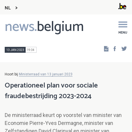
NL
news.
belgium
Main
navigation
MENU
Faceb
Tw
13 JAN 2023
19:34
Hoort bij
Ministerraad van 13 januari 2023
Operationeel plan voor sociale
fraudebestrijding 2023-2024
De ministerraad keurt op voorstel van minister van
Economie Pierre-Yves Dermagne, minister van
Zelfstandigen David Clarinval en minister van