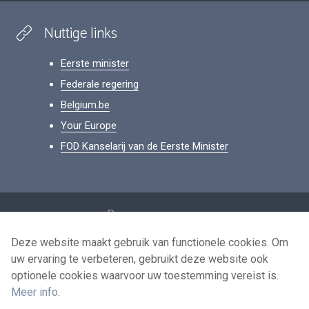
Nuttige links
Eerste minister
Federale regering
Belgium.be
Your Europe
FOD Kanselarij van de Eerste Minister
Footer
Persoonsgegevens
Voorwaarden voor het hergebruik
Deze website maakt gebruik van functionele cookies. Om
uw ervaring te verbeteren, gebruikt deze website ook
Contacteer ons
optionele cookies waarvoor uw toestemming vereist is.
Toegankelijkheid
Meer info
.