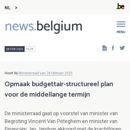
NL
news.
belgium
Main
navigation
MENU
Faceb
Tw
28 FEB 2025
15:29
Hoort bij
Ministerraad van 28 februari 2025
Opmaak budgettair-structureel plan
voor de middellange termijn
De ministerraad gaat op voorstel van minister van
Begroting Vincent Van Peteghem en minister van
Financiën Jan Jambon akkoord met de krachtlijnen