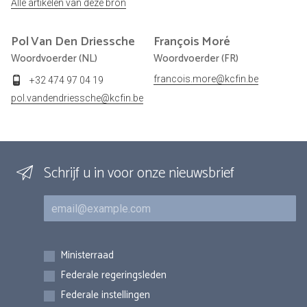
Alle artikelen van deze bron
Pol
Van Den Driessche
François
Moré
Woordvoerder (NL)
Woordvoerder (FR)
francois.more@kcfin.be
+32 474 97 04 19
pol.vandendriessche@kcfin.be
Schrijf u in voor onze nieuwsbrief
E-mail
Inschrijvingen
Ministerraad
Federale regeringsleden
Federale instellingen