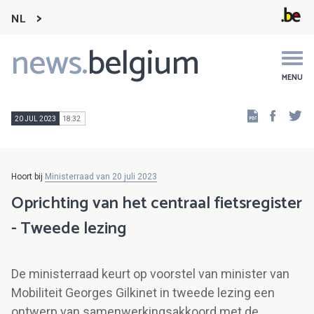
NL
news.
belgium
Main
navigation
MENU
Faceb
Tw
20 JUL 2023
18:32
Hoort bij
Ministerraad van 20 juli 2023
Oprichting van het centraal fietsregister
- Tweede lezing
De ministerraad keurt op voorstel van minister van
Mobiliteit Georges Gilkinet in tweede lezing een
ontwerp van samenwerkingsakkoord met de