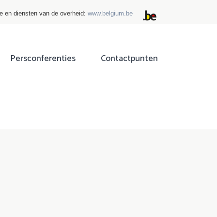
ie en diensten van de overheid:
www.belgium.be
Persconferenties
Contactpunten
ok
tter