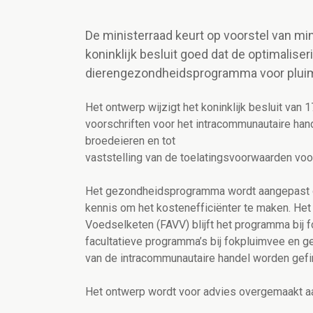
De ministerraad keurt op voorstel van m
koninklijk besluit goed dat de optimalise
dierengezondheidsprogramma voor plui
Het ontwerp wijzigt het koninklijk besluit van 17
voorschriften voor het intracommunautaire han
broedeieren en tot
vaststelling van de toelatingsvoorwaarden voor
Het gezondheidsprogramma wordt aangepast op
kennis om het kostenefficiënter te maken. Het
Voedselketen (FAVV) blijft het programma bij f
facultatieve programma’s bij fokpluimvee en g
van de intracommunautaire handel worden gefi
Het ontwerp wordt voor advies overgemaakt a