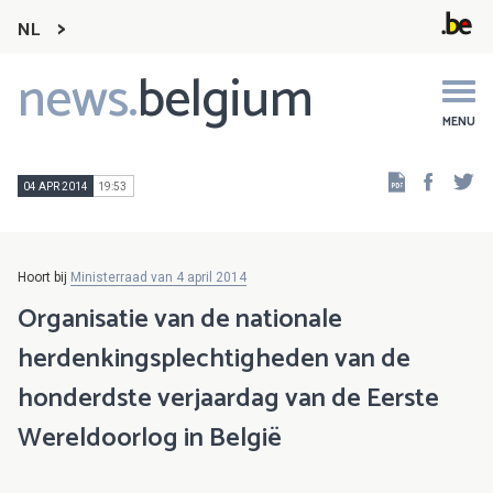
NL
news.
belgium
Main
navigation
MENU
Faceb
Tw
04 APR 2014
19:53
Hoort bij
Ministerraad van 4 april 2014
Organisatie van de nationale
herdenkingsplechtigheden van de
honderdste verjaardag van de Eerste
Wereldoorlog in België