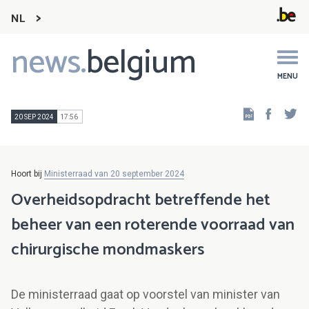
NL
news.
belgium
Main
navigation
MENU
Faceb
Tw
20 SEP 2024
17:56
Hoort bij
Ministerraad van 20 september 2024
Overheidsopdracht betreffende het
beheer van een roterende voorraad van
chirurgische mondmaskers
De ministerraad gaat op voorstel van minister van