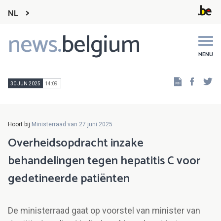
NL
news.
belgium
Main
navigation
MENU
Faceb
Tw
30 JUN 2025
14:09
Hoort bij
Ministerraad van 27 juni 2025
Overheidsopdracht inzake
behandelingen tegen hepatitis C voor
gedetineerde patiënten
De ministerraad gaat op voorstel van minister van