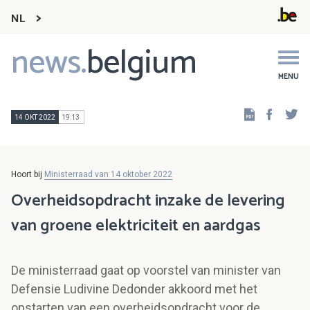
NL
news.
belgium
Main
navigation
MENU
Faceb
Tw
14 OKT 2022
19:13
Hoort bij
Ministerraad van 14 oktober 2022
Overheidsopdracht inzake de levering
van groene elektriciteit en aardgas
De ministerraad gaat op voorstel van minister van
Defensie Ludivine Dedonder akkoord met het
opstarten van een overheidsopdracht voor de