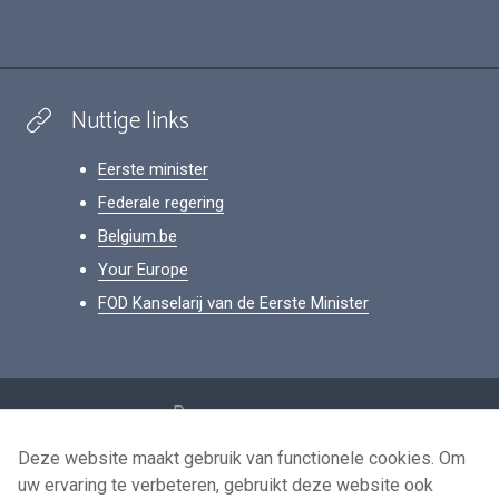
Nuttige links
Eerste minister
Federale regering
Belgium.be
Your Europe
FOD Kanselarij van de Eerste Minister
Footer
Persoonsgegevens
Voorwaarden voor het hergebruik
Deze website maakt gebruik van functionele cookies. Om
uw ervaring te verbeteren, gebruikt deze website ook
Contacteer ons