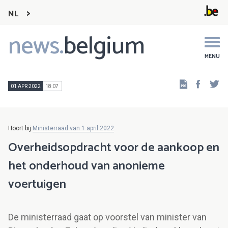
NL
news.
belgium
Main
navigation
MENU
Faceb
Tw
01 APR 2022
18:07
Hoort bij
Ministerraad van 1 april 2022
Overheidsopdracht voor de aankoop en
het onderhoud van anonieme
voertuigen
De ministerraad gaat op voorstel van minister van