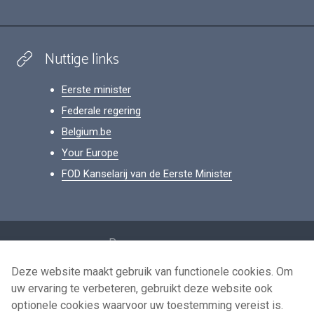
Nuttige links
Eerste minister
Federale regering
Belgium.be
Your Europe
FOD Kanselarij van de Eerste Minister
Footer
Persoonsgegevens
Voorwaarden voor het hergebruik
Deze website maakt gebruik van functionele cookies. Om
uw ervaring te verbeteren, gebruikt deze website ook
Contacteer ons
optionele cookies waarvoor uw toestemming vereist is.