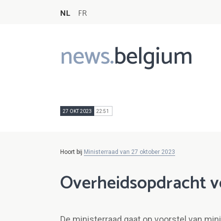
NL
FR
news.
belgium
Main
navigation
27 OKT 2023
22:51
Hoort bij
Ministerraad van 27 oktober 2023
Overheidsopdracht 
De ministerraad gaat op voorstel van mi