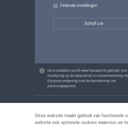
Federale instellingen
Uw e-mailadres wordt enkel bewaard en gebruikt voor
inschrijving op de nieuwsbrief, in overeenstemming m
Europese wetgeving over de bescherming van
persoonsgegevens.
Footer
Persoonsgege
Deze website maakt gebruik van functionele co
website ook optionele cookies waarvoor uw t
© 2026 - news.belgium.be