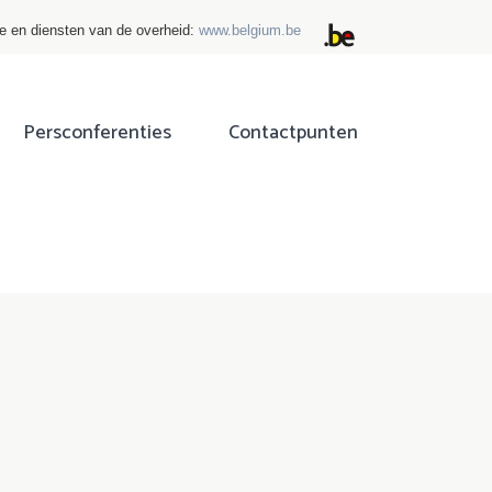
ie en diensten van de overheid:
www.belgium.be
Persconferenties
Contactpunten
ok
tter