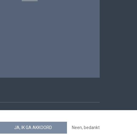
oegankelijkheid
JA, IK GA AKKOORD
Neen, bedankt
news.belgium RSS feed