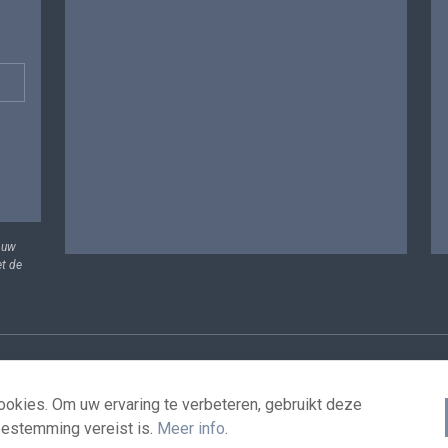
 uw
et de
vens
Voorwaarden voor het hergebruik
Contacteer ons
T
okies. Om uw ervaring te verbeteren, gebruikt deze
oestemming vereist is.
Meer info
.