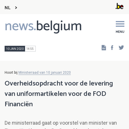
NL
news.
belgium
Main
navigation
MENU
Faceb
Tw
10 JAN 2020
14:55
Hoort bij
Ministerraad van 10 januari 2020
Overheidsopdracht voor de levering
van uniformartikelen voor de FOD
Financiën
De ministerraad gaat op voorstel van minister van