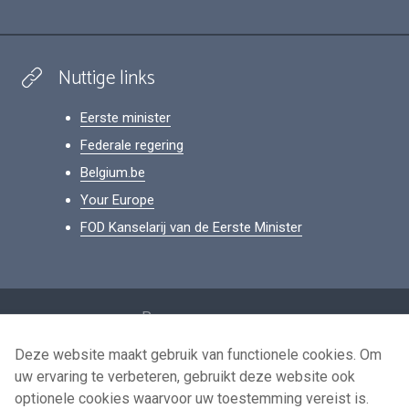
Nuttige links
Eerste minister
Federale regering
Belgium.be
Your Europe
FOD Kanselarij van de Eerste Minister
Footer
Persoonsgegevens
Voorwaarden voor het hergebruik
Deze website maakt gebruik van functionele cookies. Om
uw ervaring te verbeteren, gebruikt deze website ook
Contacteer ons
optionele cookies waarvoor uw toestemming vereist is.