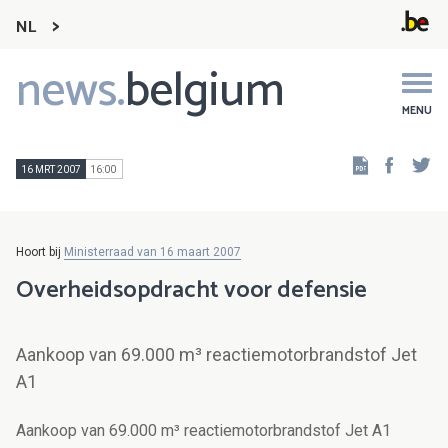
NL
news.
belgium
Main
navigation
MENU
Faceb
Tw
16 MRT 2007
16:00
Hoort bij
Ministerraad van 16 maart 2007
Overheidsopdracht voor defensie
Aankoop van 69.000 m³ reactiemotorbrandstof Jet
A1
Aankoop van 69.000 m³ reactiemotorbrandstof Jet A1