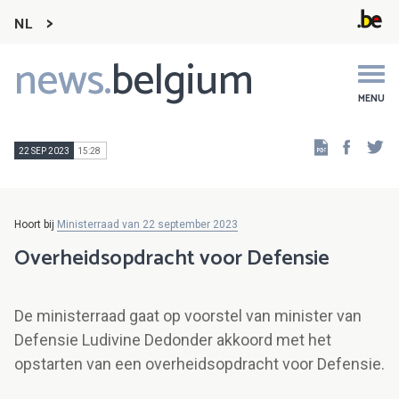
NL
news.
belgium
Main
navigation
MENU
Faceb
Tw
22 SEP 2023
15:28
Hoort bij
Ministerraad van 22 september 2023
Overheidsopdracht voor Defensie
De ministerraad gaat op voorstel van minister van
Defensie Ludivine Dedonder akkoord met het
opstarten van een overheidsopdracht voor Defensie.