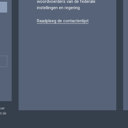
woordvoerders van de federale
instellingen en regering.
Raadpleeg de contactenlijst
 uw
et de