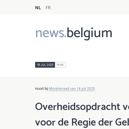
NL
FR
news.
belgium
Main
navigation
18 JUL 2025
19:44
Hoort bij
Ministerraad van 18 juli 2025
Overheidsopdracht 
voor de Regie der G