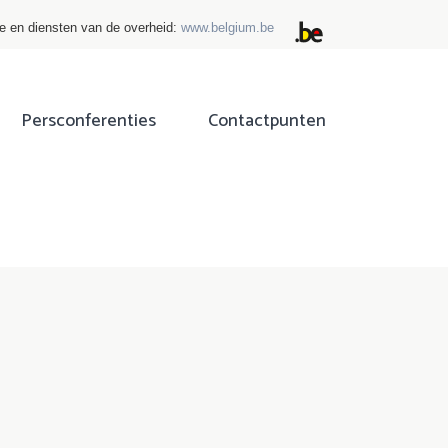
ie en diensten van de overheid:
www.belgium.be
Persconferenties
Contactpunten
ok
tter