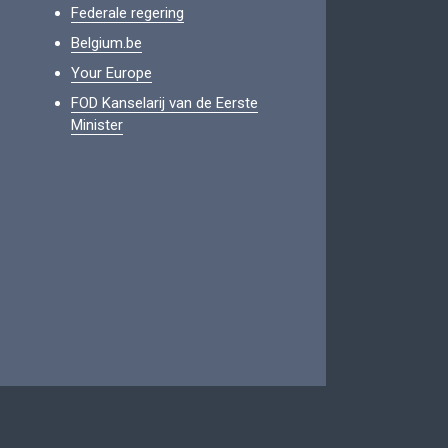
Federale regering
Belgium.be
Your Europe
FOD Kanselarij van de Eerste
Minister