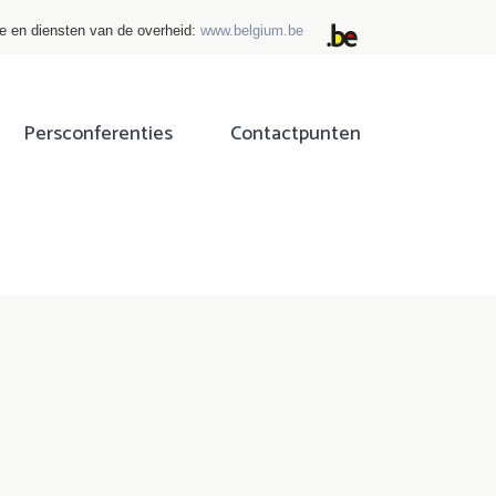
ie en diensten van de overheid:
www.belgium.be
Persconferenties
Contactpunten
ok
tter