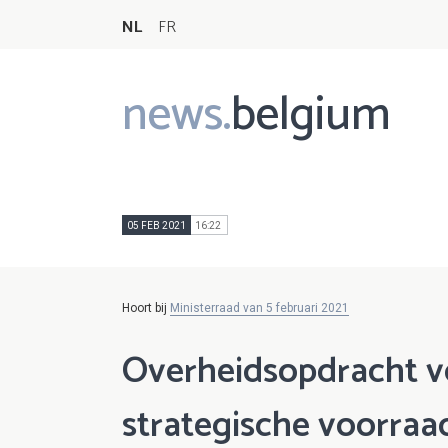
NL
FR
news.
belgium
Main
navigation
05 FEB 2021
16:22
Hoort bij
Ministerraad van 5 februari 2021
Overheidsopdracht v
strategische voorraa