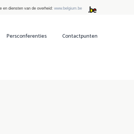
ie en diensten van de overheid:
www.belgium.be
Persconferenties
Contactpunten
ok
tter