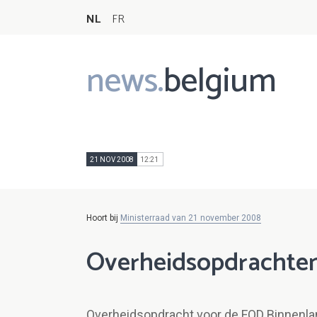
NL
FR
news.
belgium
Main
navigation
21 NOV 2008
12:21
Hoort bij
Ministerraad van 21 november 2008
Overheidsopdrachte
Overheidsopdracht voor de FOD Binnenl