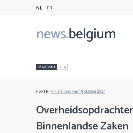
NL
FR
news.
belgium
Main
navigation
18 OKT 2024
17:16
Hoort bij
Ministerraad van 18 oktober 2024
Overheidsopdrachte
Binnenlandse Zaken