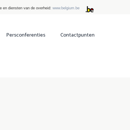
ie en diensten van de overheid:
www.belgium.be
Persconferenties
Contactpunten
ok
tter