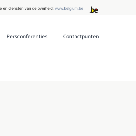
ie en diensten van de overheid:
www.belgium.be
Persconferenties
Contactpunten
ok
tter