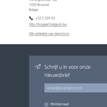
1000 Brussel
België
+32 2 209 33
http://bogaert.belgium.be
Alle artikelen van deze bron
Schrijf u in voor onze
nieuwsbrief
E-mail
Inschrijvingen
Ministerraad