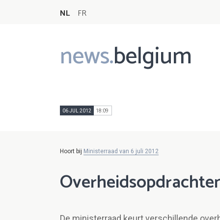
NL
FR
news.
belgium
Main
navigation
06 JUL 2012
18:09
Hoort bij
Ministerraad van 6 juli 2012
Overheidsopdrachten
De ministerraad keurt verschillende ove