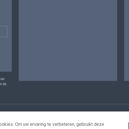
 uw
et de
vens
Voorwaarden voor het hergebruik
Contacteer ons
T
okies. Om uw ervaring te verbeteren, gebruikt deze