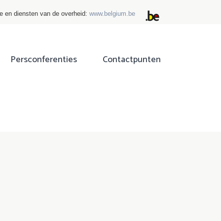
ie en diensten van de overheid:
www.belgium.be
Persconferenties
Contactpunten
ok
tter