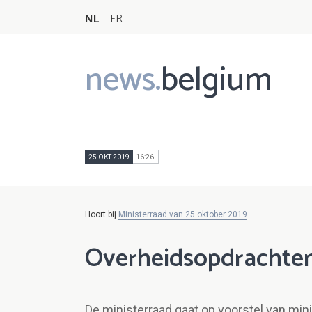
NL
FR
news.
belgium
Main
navigation
25 OKT 2019
16:26
Hoort bij
Ministerraad van 25 oktober 2019
Overheidsopdrachten
De ministerraad gaat op voorstel van min