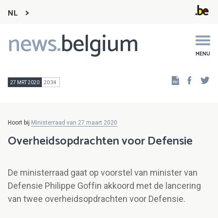
NL
news.
belgium
Main
navigation
MENU
Faceb
Tw
27 MRT 2020
20:34
Hoort bij
Ministerraad van 27 maart 2020
Overheidsopdrachten voor Defensie
De ministerraad gaat op voorstel van minister van
Defensie Philippe Goffin akkoord met de lancering
van twee overheidsopdrachten voor Defensie.