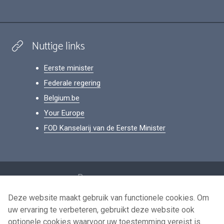
Nuttige links
Eerste minister
Federale regering
Belgium.be
Your Europe
FOD Kanselarij van de Eerste Minister
Footer
Persoonsgegevens
Voorwaarden voor het hergebruik
Deze website maakt gebruik van functionele cookies. Om
uw ervaring te verbeteren, gebruikt deze website ook
Contacteer ons
optionele cookies waarvoor uw toestemming vereist is.