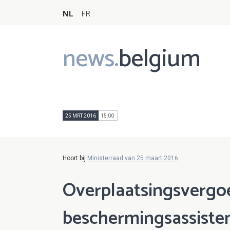
NL
FR
news.
belgium
Main
navigation
25 MRT 2016
15:00
Hoort bij
Ministerraad van 25 maart 2016
Overplaatsingsvergo
beschermingsassisten