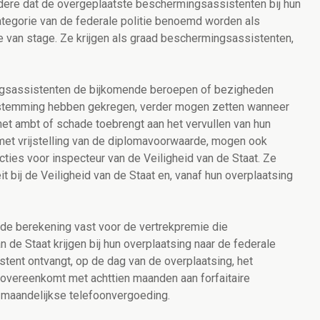
ere dat de overgeplaatste beschermingsassistenten bij hun
ategorie van de federale politie benoemd worden als
 van stage. Ze krijgen als graad beschermingsassistenten,
ngsassistenten de bijkomende beroepen of bezigheden
oestemming hebben gekregen, verder mogen zetten wanneer
het ambt of schade toebrengt aan het vervullen van hun
et vrijstelling van de diplomavoorwaarde, mogen ook
ies voor inspecteur van de Veiligheid van de Staat. Ze
t bij de Veiligheid van de Staat en, vanaf hun overplaatsing
t de berekening vast voor de vertrekpremie die
de Staat krijgen bij hun overplaatsing naar de federale
tent ontvangt, op de dag van de overplaatsing, het
overeenkomt met achttien maanden aan forfaitaire
 maandelijkse telefoonvergoeding.