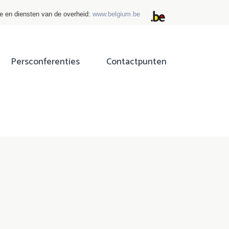
ie en diensten van de overheid:
www.belgium.be
Persconferenties
Contactpunten
ok
tter