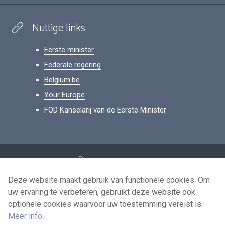
Nuttige links
Eerste minister
Federale regering
Belgium.be
Your Europe
FOD Kanselarij van de Eerste Minister
Footer
Persoonsgegevens
Voorwaarden voor het hergebruik
Deze website maakt gebruik van functionele cookies. Om
uw ervaring te verbeteren, gebruikt deze website ook
Contacteer ons
optionele cookies waarvoor uw toestemming vereist is.
Toegankelijkheid
Meer info
.