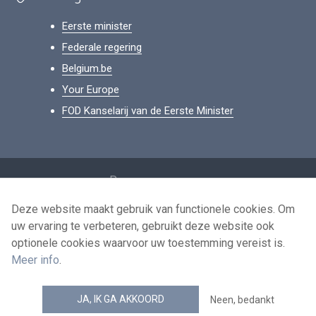
Eerste minister
Federale regering
Belgium.be
Your Europe
FOD Kanselarij van de Eerste Minister
Footer
Persoonsgegevens
Voorwaarden voor het hergebruik
Deze website maakt gebruik van functionele cookies. Om
uw ervaring te verbeteren, gebruikt deze website ook
Contacteer ons
optionele cookies waarvoor uw toestemming vereist is.
Toegankelijkheid
Meer info
.
news.belgium RSS feed
JA, IK GA AKKOORD
Neen, bedankt