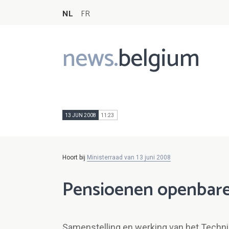
NL
FR
news.
belgium
Main
navigation
13 JUN 2008
11:23
Hoort bij
Ministerraad van 13 juni 2008
Pensioenen openbare
Samenstelling en werking van het Techn