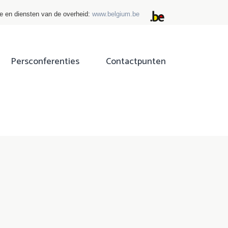
ie en diensten van de overheid:
www.belgium.be
Persconferenties
Contactpunten
ok
tter