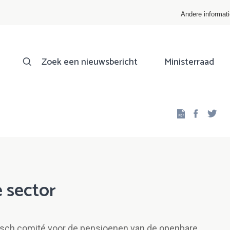
Andere informat
Zoek een nieuwsbericht
Ministerraad
Facebo
Twi
 sector
isch comité voor de pensioenen van de openbare