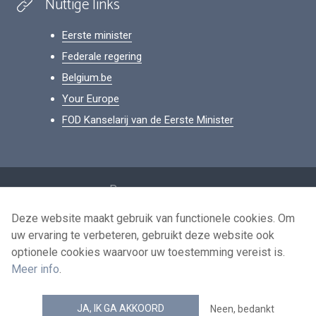
Nuttige links
Eerste minister
Federale regering
Belgium.be
Your Europe
FOD Kanselarij van de Eerste Minister
Footer
Persoonsgegevens
Voorwaarden voor het hergebruik
Deze website maakt gebruik van functionele cookies. Om
uw ervaring te verbeteren, gebruikt deze website ook
Contacteer ons
optionele cookies waarvoor uw toestemming vereist is.
Toegankelijkheid
Meer info
.
news.belgium RSS feed
JA, IK GA AKKOORD
Neen, bedankt