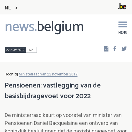
NL
news.
belgium
Main
navigation
MENU
Faceb
Tw
22 NOV 2019
16:21
Hoort bij
Ministerraad van 22 november 2019
Pensioenen: vastlegging van de
basisbijdragevoet voor 2022
De ministerraad keurt op voorstel van minister van
Pensioenen Daniel Bacquelaine een ontwerp van
koninklijk besluit goed dat de basisbijdragevoet voor