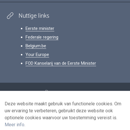
Nuttige links
Eerste minister
Federale regering
Belgium.be
Your Europe
FOD Kanselarij van de Eerste Minister
Footer
Persoonsgegevens
Voorwaarden voor het hergebruik
Deze website maakt gebruik van functionele cookies. Om
uw ervaring te verbeteren, gebruikt deze website ook
Contacteer ons
optionele cookies waarvoor uw toestemming vereist is.
Toegankelijkheid
Meer info
.