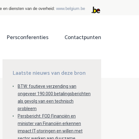
ie en diensten van de overheid:
www.belgium.be
Persconferenties
Contactpunten
ok
tter
Laatste nieuws van deze bron
BTW: foutieve verzending van
ongeveer 190.000 betalingsberichten
als gevolg van een technisch
probleem
Persbericht: FOD Financiën en
minister van Financiën erkennen
impact IT-storingen en willen met
sector werken aan duurzame