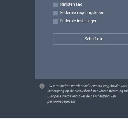
Inschrijvingen
Ministerraad
Federale regeringsleden
Federale instellingen
Uw e-mailadres wordt enkel bewaard en gebruikt voor
inschrijving op de nieuwsbrief, in overeenstemming m
Europese wetgeving over de bescherming van
persoonsgegevens.
Footer
Persoonsgege