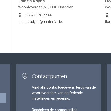
Francis
Adyns
Fl
Woordvoerder (NL) FOD Financiën
Woo
+32 470 76 22 44
francis.adyns@minfin.fed.be
flo
Contactpunten
Vind alle contactgegevens terug van de
woordvoerders van de federale
instellingen en regering.
Raadpleeg de contactenlijst