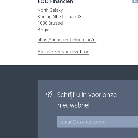
FOD Financiën
North Galaxy
Koning Albert II-laan 33
1030 Brussel
België
https://financien.belgium.be/nl
Alle artikelen van deze bron
Schrijf u in voor onze
nieuwsbrief
E-mail