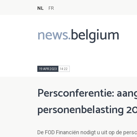
NL
FR
news.
belgium
Main
navigation
19 APR 2023
14:22
Persconferentie: aang
personenbelasting 2
De FOD Financiën nodigt u uit op de pers