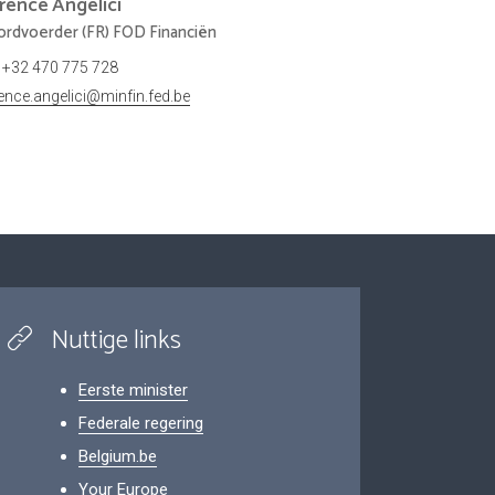
orence
Angelici
rdvoerder (FR) FOD Financiën
+32 470 775 728
rence.angelici@minfin.fed.be
Nuttige links
Eerste minister
Federale regering
Belgium.be
Your Europe