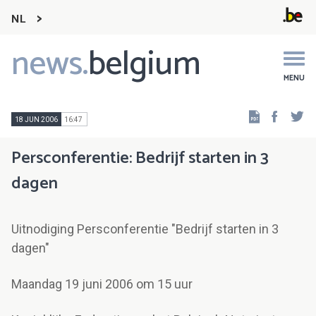
NL
news.
belgium
Main
navigation
MENU
Faceb
Tw
18 JUN 2006
16:47
Persconferentie: Bedrijf starten in 3
dagen
Uitnodiging Persconferentie "Bedrijf starten in 3
dagen"
Maandag 19 juni 2006 om 15 uur